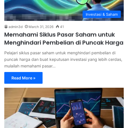
Investasi & Saham
admin3d
March 31, 2026
41
Memahami Siklus Pasar Saham untuk
Menghindari Pembelian di Puncak Harga
Pelajari siklus pasar saham untuk menghindari pembelian di
puncak harga dan buat keputusan investasi yang lebih cerdas,
mulailah memahami pasar…
Read More »