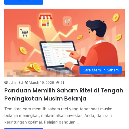
Cara Memilih Saham
admin3d
March 19, 2026
51
Panduan Memilih Saham Ritel di Tengah
Peningkatan Musim Belanja
Temukan cara memilih saham ritel yang tepat saat musim
belanja meningkat, maksimalkan investasi Anda, dan raih
keuntungan optimal. Pelajari panduan…