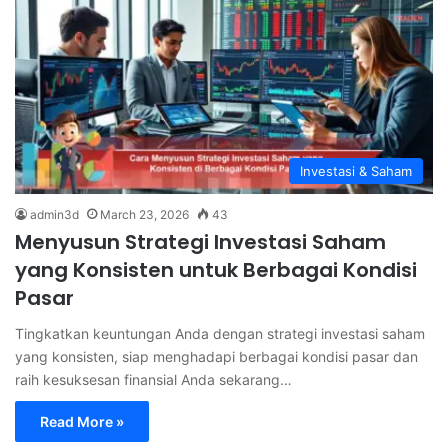
Investasi & Saham
admin3d
March 23, 2026
43
Menyusun Strategi Investasi Saham
yang Konsisten untuk Berbagai Kondisi
Pasar
Tingkatkan keuntungan Anda dengan strategi investasi saham
yang konsisten, siap menghadapi berbagai kondisi pasar dan
raih kesuksesan finansial Anda sekarang…
Read More »