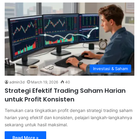
Investasi & Saham
admin3d
March 19, 2026
40
Strategi Efektif Trading Saham Harian
untuk Profit Konsisten
Temukan cara tingkatkan profit dengan strategi trading saham
harian yang efektif dan konsisten, pelajari langkah-langkahnya
sekarang untuk hasil maksimal.
Read More »