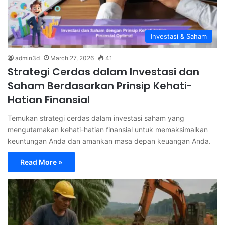
Investasi & Saham
admin3d
March 27, 2026
41
Strategi Cerdas dalam Investasi dan
Saham Berdasarkan Prinsip Kehati-
Hatian Finansial
Temukan strategi cerdas dalam investasi saham yang
mengutamakan kehati-hatian finansial untuk memaksimalkan
keuntungan Anda dan amankan masa depan keuangan Anda.
Read More »