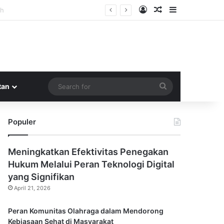
Log In
Random Article
Sidebar
Search
tan
for
Populer
Meningkatkan Efektivitas Penegakan
Hukum Melalui Peran Teknologi Digital
yang Signifikan
April 21, 2026
Peran Komunitas Olahraga dalam Mendorong
Kebiasaan Sehat di Masyarakat