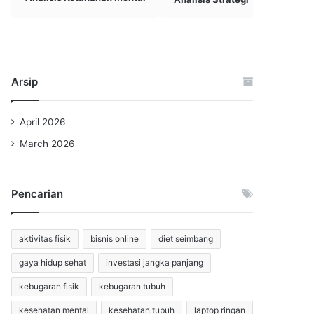
Arsip
April 2026
March 2026
Pencarian
aktivitas fisik
bisnis online
diet seimbang
gaya hidup sehat
investasi jangka panjang
kebugaran fisik
kebugaran tubuh
kesehatan mental
kesehatan tubuh
laptop ringan