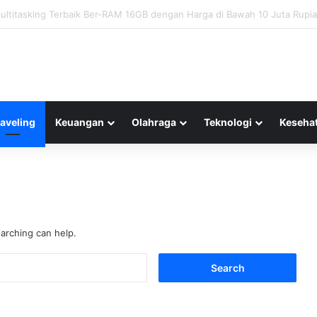
erius Pemain Kunci Liverpool FC Sebelum Laga Penting Pekan Depan
raveling
Keuangan
Olahraga
Teknologi
Keseha
earching can help.
Search
for: