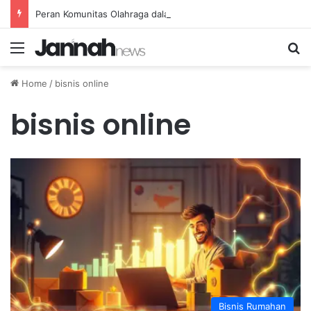
Peran Komunitas Olahraga dalam Mendorong Kebiasaan Sehat di Masyarakat
Menu
Se
Home
/
bisnis online
bisnis online
Bisnis Rumahan