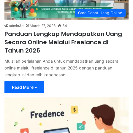
Cara Dapat Uang Online
admin3d
March 27, 2026
34
Panduan Lengkap Mendapatkan Uang
Secara Online Melalui Freelance di
Tahun 2025
Mulailah perjalanan Anda untuk mendapatkan uang secara
online melalui freelance di tahun 2025 dengan panduan
lengkap ini dan raih kebebasan…
Read More »