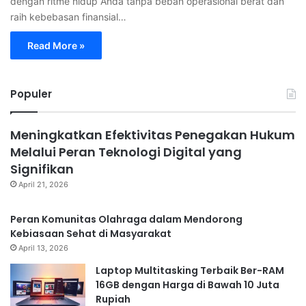
dengan ritme hidup Anda tanpa beban operasional berat dan
raih kebebasan finansial…
Read More »
Populer
Meningkatkan Efektivitas Penegakan Hukum
Melalui Peran Teknologi Digital yang
Signifikan
April 21, 2026
Peran Komunitas Olahraga dalam Mendorong
Kebiasaan Sehat di Masyarakat
April 13, 2026
Laptop Multitasking Terbaik Ber-RAM
16GB dengan Harga di Bawah 10 Juta
Rupiah