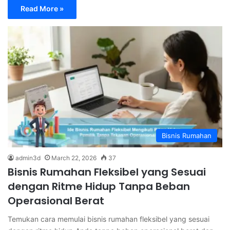
Read More »
Bisnis Rumahan
admin3d
March 22, 2026
37
Bisnis Rumahan Fleksibel yang Sesuai
dengan Ritme Hidup Tanpa Beban
Operasional Berat
Temukan cara memulai bisnis rumahan fleksibel yang sesuai