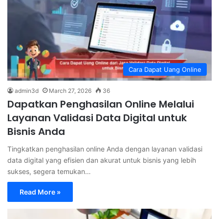
Cara Dapat Uang Online
admin3d
March 27, 2026
36
Dapatkan Penghasilan Online Melalui
Layanan Validasi Data Digital untuk
Bisnis Anda
Tingkatkan penghasilan online Anda dengan layanan validasi
data digital yang efisien dan akurat untuk bisnis yang lebih
sukses, segera temukan…
Read More »