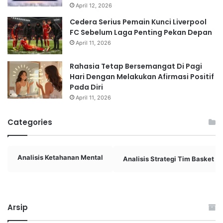
April 12, 2026
Cedera Serius Pemain Kunci Liverpool
FC Sebelum Laga Penting Pekan Depan
April 11, 2026
Rahasia Tetap Bersemangat Di Pagi
Hari Dengan Melakukan Afirmasi Positif
Pada Diri
April 11, 2026
Categories
Analisis Ketahanan Mental
Analisis Strategi Tim Basket
Arsip