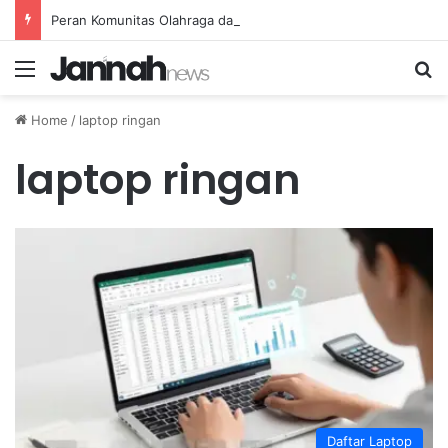
Peran Komunitas Olahraga dalam Mendorong Kebiasaan Sehat di Masyarakat
Menu
Se
Home
/
laptop ringan
laptop ringan
Daftar Laptop