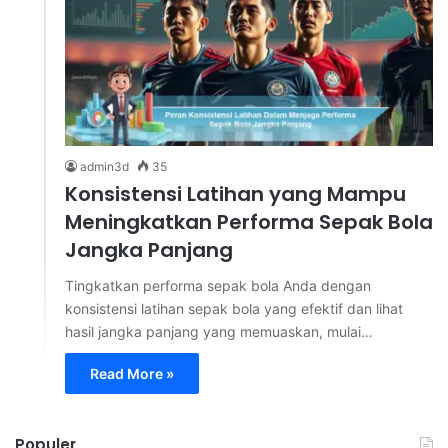
admin3d
35
Konsistensi Latihan yang Mampu
Meningkatkan Performa Sepak Bola
Jangka Panjang
Tingkatkan performa sepak bola Anda dengan
konsistensi latihan sepak bola yang efektif dan lihat
hasil jangka panjang yang memuaskan, mulai…
Read More »
Populer