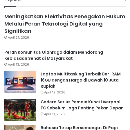
Meningkatkan Efektivitas Penegakan Hukum
Melalui Peran Teknologi Digital yang
Signifikan
April 21, 2026
Peran Komunitas Olahraga dalam Mendorong
Kebiasaan Sehat di Masyarakat
April 13, 2026
Laptop Multitasking Terbaik Ber-RAM
16GB dengan Harga di Bawah 10 Juta
Rupiah
April 12, 2026
Cedera Serius Pemain Kunci Liverpool
FC Sebelum Laga Penting Pekan Depan
April 11, 2026
Rahasia Tetap Bersemangat Di Pagi