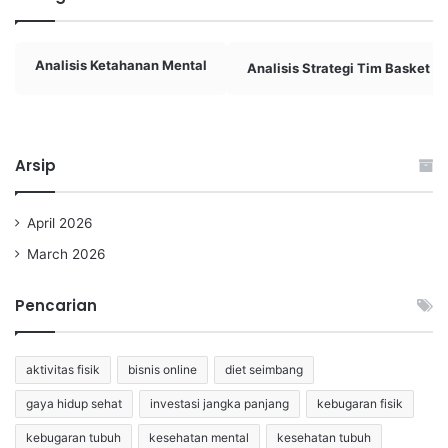
Analisis Ketahanan Mental
Analisis Strategi Tim Basket
Arsip
April 2026
March 2026
Pencarian
aktivitas fisik
bisnis online
diet seimbang
gaya hidup sehat
investasi jangka panjang
kebugaran fisik
kebugaran tubuh
kesehatan mental
kesehatan tubuh