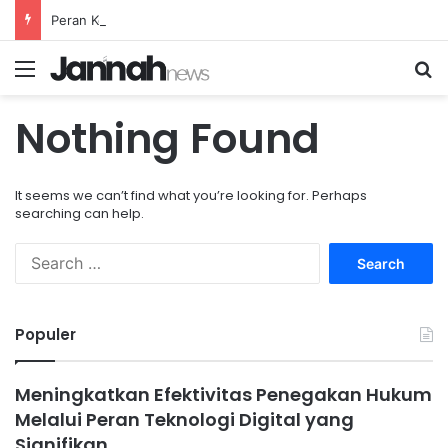
Peran Komunitas Olahraga dalam Mendorong Kebiasaan Sehat di Masyarakat
Menu
Se
Nothing Found
It seems we can’t find what you’re looking for. Perhaps
searching can help.
Search
for:
Populer
Meningkatkan Efektivitas Penegakan Hukum
Melalui Peran Teknologi Digital yang
Signifikan