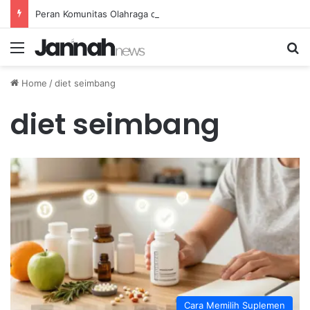
Peran Komunitas Olahraga dalam Mendorong Kebiasaan Sehat di Masyarakat
Menu
Se
Home
/
diet seimbang
diet seimbang
Cara Memilih Suplemen