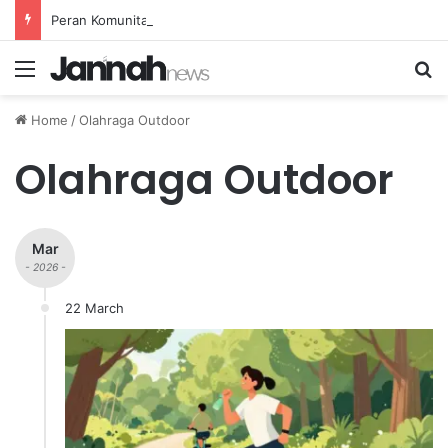
Peran Komunitas Olahraga dalam Mendorong Kebiasaan Sehat di Masyarakat
Menu
Se
Home
/
Olahraga Outdoor
Olahraga Outdoor
Mar
- 2026 -
22 March