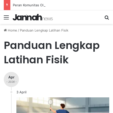
Peran Komunitas Olahraga dalam Mendorong Kebiasaan Sehat di Masyarakat
Menu
Se
Home
/
Panduan Lengkap Latihan Fisik
Panduan Lengkap
Latihan Fisik
Apr
- 2026 -
3 April