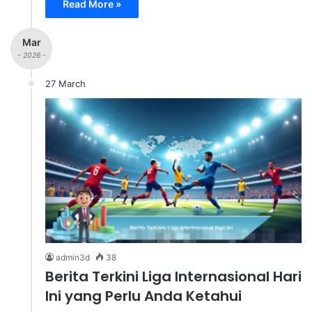
Read More »
Mar
- 2026 -
27 March
admin3d
38
Berita Terkini Liga Internasional Hari
Ini yang Perlu Anda Ketahui