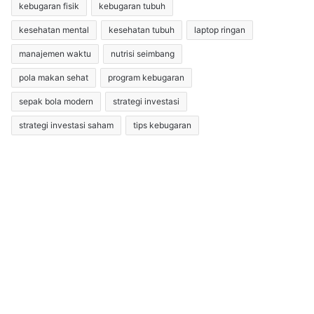
kebugaran fisik
kebugaran tubuh
kesehatan mental
kesehatan tubuh
laptop ringan
manajemen waktu
nutrisi seimbang
pola makan sehat
program kebugaran
sepak bola modern
strategi investasi
strategi investasi saham
tips kebugaran