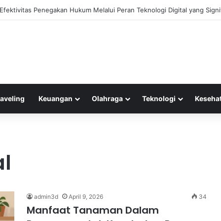
as Olahraga dalam Mendorong Kebiasaan Sehat di Masyarakat
raveling
Keuangan
Olahraga
Teknologi
Keseha
l
admin3d
April 9, 2026
34
Manfaat Tanaman Dalam