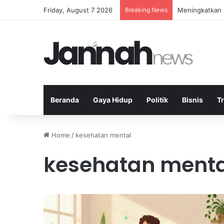
Friday, August 7 2026
Breaking News
Peran Komunit
Beranda
Gaya Hidup
Politik
Bisnis
T
Home
/
kesehatan mental
kesehatan menta