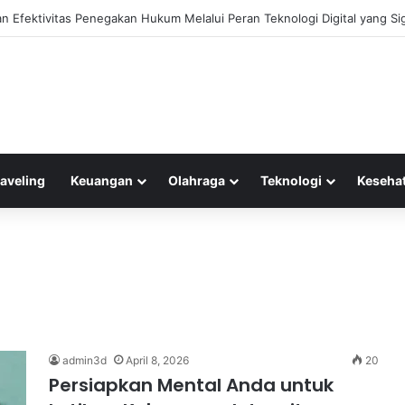
itas Olahraga dalam Mendorong Kebiasaan Sehat di Masyarakat
raveling
Keuangan
Olahraga
Teknologi
Keseha
admin3d
April 8, 2026
20
Persiapkan Mental Anda untuk