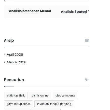
Analisis Ketahanan Mental
Analisis Strategi Tim Basket
Arsip
April 2026
March 2026
Pencarian
aktivitas fisik
bisnis online
diet seimbang
gaya hidup sehat
investasi jangka panjang