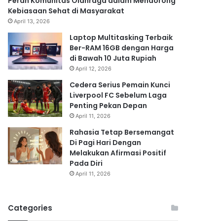
Peran Komunitas Olahraga dalam Mendorong
Kebiasaan Sehat di Masyarakat
April 13, 2026
Laptop Multitasking Terbaik
Ber-RAM 16GB dengan Harga
di Bawah 10 Juta Rupiah
April 12, 2026
Cedera Serius Pemain Kunci
Liverpool FC Sebelum Laga
Penting Pekan Depan
April 11, 2026
Rahasia Tetap Bersemangat
Di Pagi Hari Dengan
Melakukan Afirmasi Positif
Pada Diri
April 11, 2026
Categories