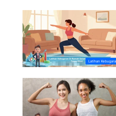
Latihan Kebugar