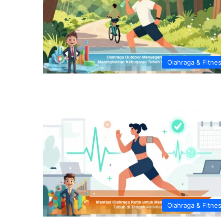
Olahraga & Fitne
Olahraga & Fitne