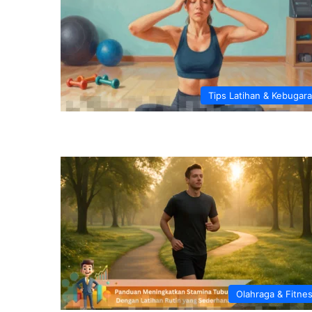
Tips Latihan & Kebugar
Olahraga & Fitne