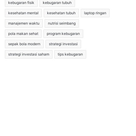
kebugaran fisik
kebugaran tubuh
kesehatan mental
kesehatan tubuh
laptop ringan
manajemen waktu
nutrisi seimbang
pola makan sehat
program kebugaran
sepak bola modern
strategi investasi
strategi investasi saham
tips kebugaran