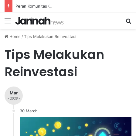
Peran Komunitas Olahraga dalam Mendorong Kebiasaan Sehat di Masyarakat
Menu
Se
Home
/
Tips Melakukan Reinvestasi
Tips Melakukan
Reinvestasi
Mar
- 2026 -
30 March