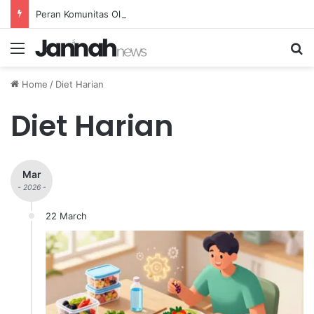
Peran Komunitas Olahraga dalam Mendorong Kebiasaan Sehat di Masyarakat
Menu
Se
Home
/
Diet Harian
Diet Harian
Mar
- 2026 -
22 March