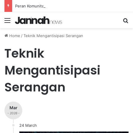
Peran Komunitas Olahraga dalam Mendorong Kebiasaan Sehat di Masyarakat
Menu
Se
Home
/
Teknik Mengantisipasi Serangan
Teknik
Mengantisipasi
Serangan
Mar
- 2026 -
24 March