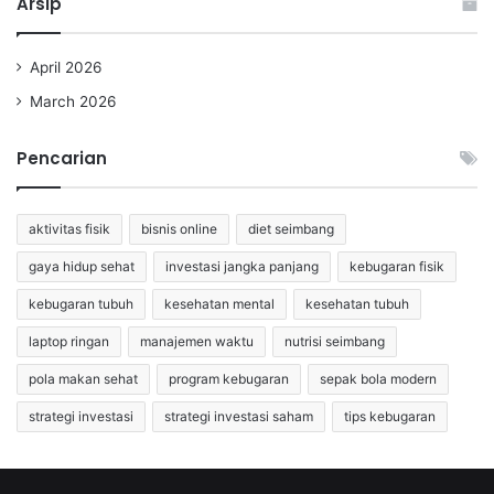
Arsip
April 2026
March 2026
Pencarian
aktivitas fisik
bisnis online
diet seimbang
gaya hidup sehat
investasi jangka panjang
kebugaran fisik
kebugaran tubuh
kesehatan mental
kesehatan tubuh
laptop ringan
manajemen waktu
nutrisi seimbang
pola makan sehat
program kebugaran
sepak bola modern
strategi investasi
strategi investasi saham
tips kebugaran