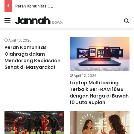
Meningkatkan Efektivitas
Peran Komunitas Olahraga dalam Mendorong Kebiasaan Sehat di Masyarakat
Penegakan Hukum Melalui
Peran Teknologi Digital
Menu
Se
admin3d
April 21, 2026
51
yang Signifikan
April 13, 2026
Peran Komunitas
Olahraga dalam
Mendorong Kebiasaan
Sehat di Masyarakat
April 12, 2026
Laptop Multitasking
Terbaik Ber-RAM 16GB
dengan Harga di Bawah
10 Juta Rupiah