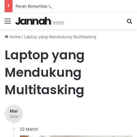
Peran Komunitas Olahraga dalam Mendorong Kebiasaan Sehat di Masyarakat
Menu
Se
Home
/
Laptop yang Mendukung Multitasking
Laptop yang
Mendukung
Multitasking
Mar
- 2026 -
22 March