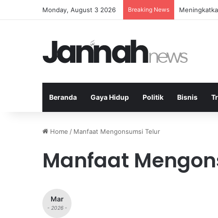
Monday, August 3 2026
Breaking News
Meningkatkan
Beranda
Gaya Hidup
Politik
Bisnis
T
Home
/
Manfaat Mengonsumsi Telur
Manfaat Mengons
Mar
- 2026 -