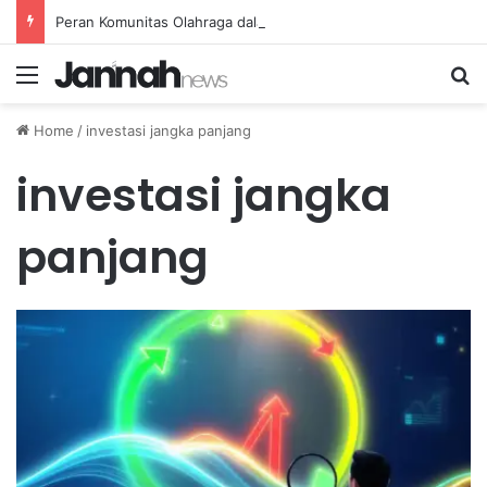
Peran Komunitas Olahraga dalam Mendorong Kebiasaan Sehat di Masyarakat
Menu
Se
Home
/
investasi jangka panjang
investasi jangka
panjang