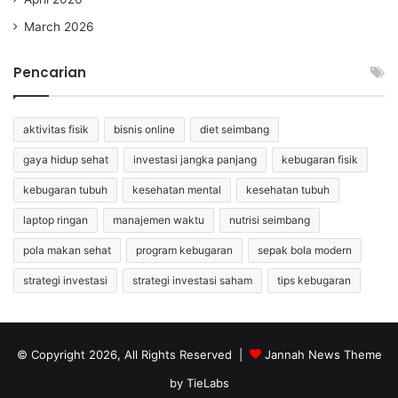
March 2026
Pencarian
aktivitas fisik
bisnis online
diet seimbang
gaya hidup sehat
investasi jangka panjang
kebugaran fisik
kebugaran tubuh
kesehatan mental
kesehatan tubuh
laptop ringan
manajemen waktu
nutrisi seimbang
pola makan sehat
program kebugaran
sepak bola modern
strategi investasi
strategi investasi saham
tips kebugaran
© Copyright 2026, All Rights Reserved |
Jannah News Theme
by TieLabs