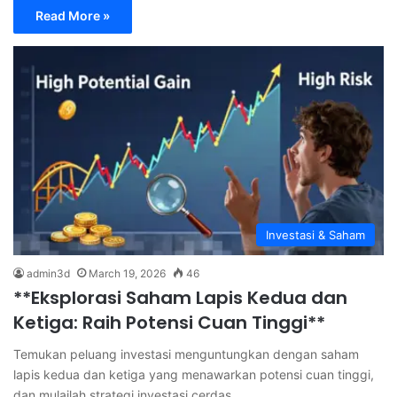
Read More »
Investasi & Saham
admin3d
March 19, 2026
46
**Eksplorasi Saham Lapis Kedua dan
Ketiga: Raih Potensi Cuan Tinggi**
Temukan peluang investasi menguntungkan dengan saham
lapis kedua dan ketiga yang menawarkan potensi cuan tinggi,
dan mulailah strategi investasi cerdas…