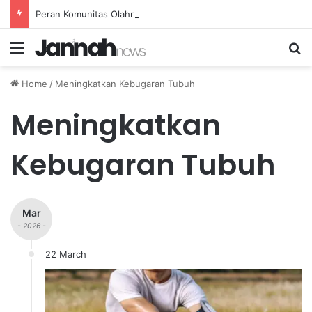
Peran Komunitas Olahraga dalam Mendorong Kebiasaan Sehat di Masyarakat
Menu
Se
Home
/
Meningkatkan Kebugaran Tubuh
Meningkatkan
Kebugaran Tubuh
Mar
- 2026 -
22 March