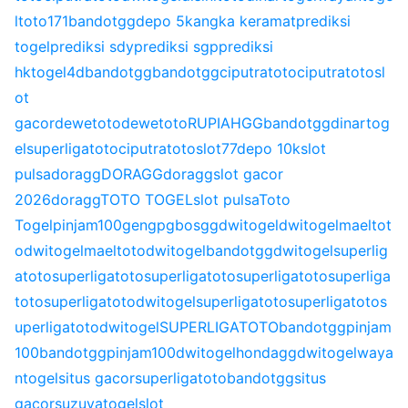
l
toto171
bandotgg
depo 5k
angka keramat
prediksi
togel
prediksi sdy
prediksi sgp
prediksi
hk
togel4d
bandotgg
bandotgg
ciputratoto
ciputratoto
sl
ot
gacor
dewetoto
dewetoto
RUPIAHGG
bandotgg
dinartog
el
superligatoto
ciputratoto
slot77
depo 10k
slot
pulsa
doragg
DORAGG
doragg
slot gacor
2026
doragg
TOTO TOGEL
slot pulsa
Toto
Togel
pinjam100
gengpg
bosgg
dwitogel
dwitogel
maeltot
o
dwitogel
maeltoto
dwitogel
bandotgg
dwitogel
superlig
atoto
superligatoto
superligatoto
superligatoto
superliga
toto
superligatoto
dwitogel
superligatoto
superligatoto
s
uperligatoto
dwitogel
SUPERLIGATOTO
bandotgg
pinjam
100
bandotgg
pinjam100
dwitogel
hondagg
dwitogel
waya
ntogel
situs gacor
superligatoto
bandotgg
situs
gacor
suzuyatogel
slot