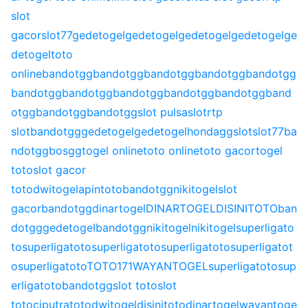
slot
gacor
slot77
gedetogel
gedetogel
gedetogel
gedetogel
ge
detogel
toto
online
bandotgg
bandotgg
bandotgg
bandotgg
bandotgg
bandotgg
bandotgg
bandotgg
bandotgg
bandotgg
band
otgg
bandotgg
bandotgg
slot pulsa
slot
rtp
slot
bandotgg
gedetogel
gedetogel
hondagg
slot
slot77
ba
ndotgg
bosgg
togel online
toto online
toto gacor
togel
toto
slot gacor
toto
dwitogel
apintoto
bandotgg
nikitogel
slot
gacor
bandotgg
dinartogel
DINARTOGEL
DISINITOTO
ban
dotgg
gedetogel
bandotgg
nikitogel
nikitogel
superligato
to
superligatoto
superligatoto
superligatoto
superligatot
o
superligatoto
TOTO171
WAYANTOGEL
superligatoto
sup
erligatoto
bandotgg
slot toto
slot
toto
ciputratoto
dwitogel
disinitoto
dinartogel
wayantoge