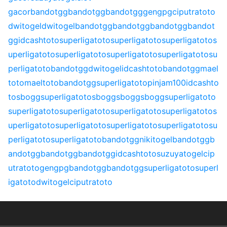
gacor
bandotgg
bandotgg
bandotgg
gengpg
ciputratoto
dwitogel
dwitogel
bandotgg
bandotgg
bandotgg
bandot
gg
idcashtoto
superligatoto
superligatoto
superligatoto
s
uperligatoto
superligatoto
superligatoto
superligatoto
su
perligatoto
bandotgg
dwitogel
idcashtoto
bandotgg
mael
toto
maeltoto
bandotgg
superligatoto
pinjam100
idcashto
to
sbogg
superligatoto
sbogg
sbogg
sbogg
superligatoto
superligatoto
superligatoto
superligatoto
superligatoto
s
uperligatoto
superligatoto
superligatoto
superligatoto
su
perligatoto
superligatoto
bandotgg
nikitogel
bandotgg
b
andotgg
bandotgg
bandotgg
idcashtoto
suzuyatogel
cip
utratoto
gengpg
bandotgg
bandotgg
superligatoto
superl
igatoto
dwitogel
ciputratoto