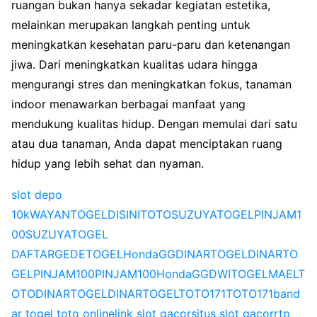
ruangan bukan hanya sekadar kegiatan estetika,
melainkan merupakan langkah penting untuk
meningkatkan kesehatan paru-paru dan ketenangan
jiwa. Dari meningkatkan kualitas udara hingga
mengurangi stres dan meningkatkan fokus, tanaman
indoor menawarkan berbagai manfaat yang
mendukung kualitas hidup. Dengan memulai dari satu
atau dua tanaman, Anda dapat menciptakan ruang
hidup yang lebih sehat dan nyaman.
slot depo
10k
WAYANTOGEL
DISINITOTO
SUZUYATOGEL
PINJAM1
00
SUZUYATOGEL
DAFTAR
GEDETOGEL
HondaGG
DINARTOGEL
DINARTO
GEL
PINJAM100
PINJAM100
HondaGG
DWITOGEL
MAELT
OTO
DINARTOGEL
DINARTOGEL
TOTO171
TOTO171
band
ar togel toto online
link slot gacor
situs slot gacor
rtp