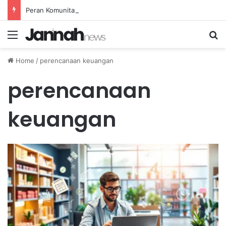
Peran Komunitas Olahraga dalam Mendorong Kebiasaan Sehat di Masyarakat
Menu
Se
Home
/
perencanaan keuangan
perencanaan
keuangan