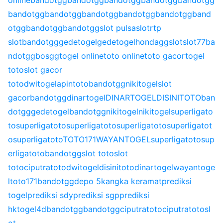
online
bandotgg
bandotgg
bandotgg
bandotgg
bandotgg
bandotgg
bandotgg
bandotgg
bandotgg
bandotgg
band
otgg
bandotgg
bandotgg
slot pulsa
slot
rtp
slot
bandotgg
gedetogel
gedetogel
hondagg
slot
slot77
ba
ndotgg
bosgg
togel online
toto online
toto gacor
togel
toto
slot gacor
toto
dwitogel
apintoto
bandotgg
nikitogel
slot
gacor
bandotgg
dinartogel
DINARTOGEL
DISINITOTO
ban
dotgg
gedetogel
bandotgg
nikitogel
nikitogel
superligato
to
superligatoto
superligatoto
superligatoto
superligatot
o
superligatoto
TOTO171
WAYANTOGEL
superligatoto
sup
erligatoto
bandotgg
slot toto
slot
toto
ciputratoto
dwitogel
disinitoto
dinartogel
wayantoge
l
toto171
bandotgg
depo 5k
angka keramat
prediksi
togel
prediksi sdy
prediksi sgp
prediksi
hk
togel4d
bandotgg
bandotgg
ciputratoto
ciputratoto
sl