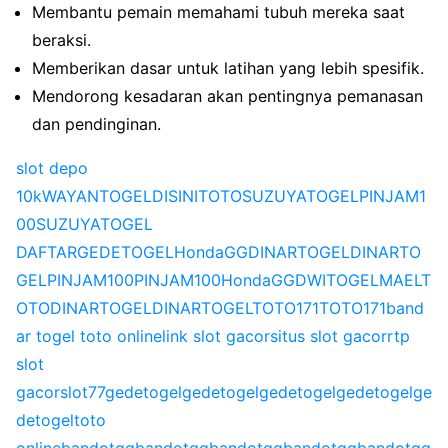
Membantu pemain memahami tubuh mereka saat
beraksi.
Memberikan dasar untuk latihan yang lebih spesifik.
Mendorong kesadaran akan pentingnya pemanasan
dan pendinginan.
slot depo
10k
WAYANTOGEL
DISINITOTO
SUZUYATOGEL
PINJAM1
00
SUZUYATOGEL
DAFTAR
GEDETOGEL
HondaGG
DINARTOGEL
DINARTO
GEL
PINJAM100
PINJAM100
HondaGG
DWITOGEL
MAELT
OTO
DINARTOGEL
DINARTOGEL
TOTO171
TOTO171
band
ar togel toto online
link slot gacor
situs slot gacor
rtp
slot
gacor
slot77
gedetogel
gedetogel
gedetogel
gedetogel
ge
detogel
toto